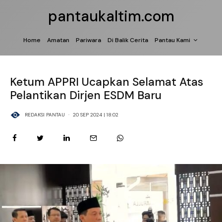
pantaukaltim.com
Home
Amatan
Pariwara
Di Balik Cerita
Pantau Kami
Ketum APPRI Ucapkan Selamat Atas
Pelantikan Dirjen ESDM Baru
REDAKSI PANTAU
·
20 SEP 2024 | 18:02