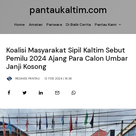
pantaukaltim.com
Home
Amatan
Pariwara
Di Balik Cerita
Pantau Kami
Koalisi Masyarakat Sipil Kaltim Sebut
Pemilu 2024 Ajang Para Calon Umbar
Janji Kosong
REDAKSI PANTAU
·
12 FEB 2024 | 16:36