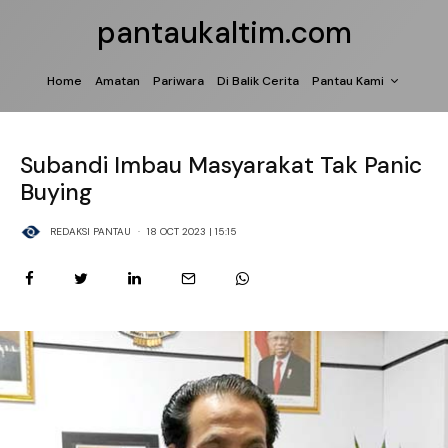
pantaukaltim.com
Home
Amatan
Pariwara
Di Balik Cerita
Pantau Kami
Subandi Imbau Masyarakat Tak Panic
Buying
REDAKSI PANTAU
·
18 OCT 2023 | 15:15