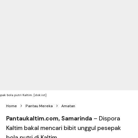
pak bola putri Kaltim. [dok.ist]
Home
Pantau Mereka
Amatan
Pantaukaltim.com, Samarinda
– Dispora
Kaltim bakal mencari bibit unggul pesepak
bola putri di Kaltim.