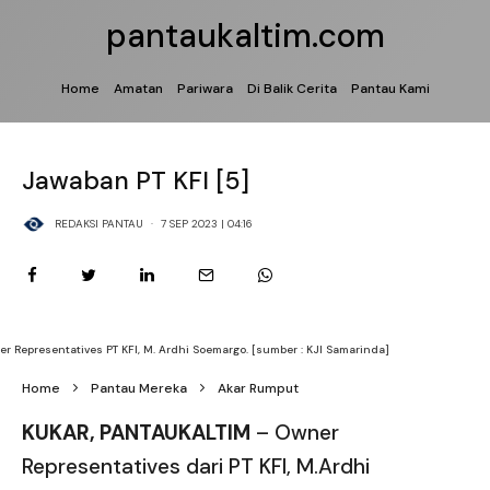
pantaukaltim.com
Home
Amatan
Pariwara
Di Balik Cerita
Pantau Kami
Jawaban PT KFI [5]
REDAKSI PANTAU
·
7 SEP 2023 | 04:16
r Representatives PT KFI, M. Ardhi Soemargo. [sumber : KJI Samarinda]
Home
Pantau Mereka
Akar Rumput
KUKAR, PANTAUKALTIM
– Owner
Representatives dari PT KFI, M.Ardhi