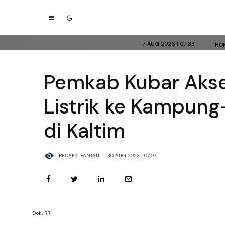
7 AUG 2026 | 07:38
HO
Pemkab Kubar Akse
Listrik ke Kampun
di Kaltim
REDAKSI PANTAU
·
30 AUG 2023 | 07:07
Dok. RRI