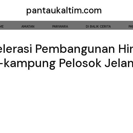
pantaukaltim.com
ME
AMATAN
PARIWARA
DI BALIK CERITA
PA
lerasi Pembangunan Hi
g-kampung Pelosok Jela