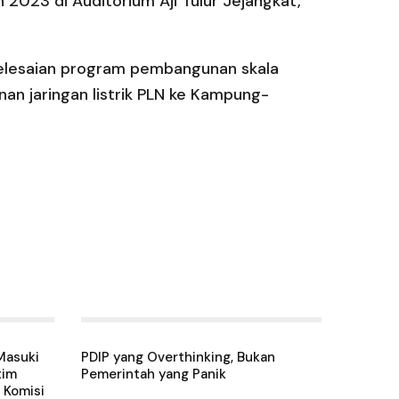
2023 di Auditorium Aji Tulur Jejangkat,
yelesaian program pembangunan skala
nan jaringan listrik PLN ke Kampung-
Masuki
PDIP yang Overthinking, Bukan
tim
Pemerintah yang Panik
 Komisi