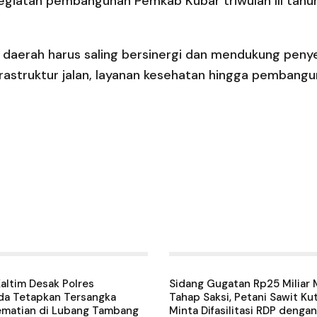
egiatan pembangunan Pemkab Kubar triwulan III tahun 
 daerah harus saling bersinergi dan mendukung pen
nfrastruktur jalan, layanan kesehatan hingga pembangu
altim Desak Polres
Sidang Gugatan Rp25 Miliar 
da Tetapkan Tersangka
Tahap Saksi, Petani Sawit Ku
ematian di Lubang Tambang
Minta Difasilitasi RDP dengan